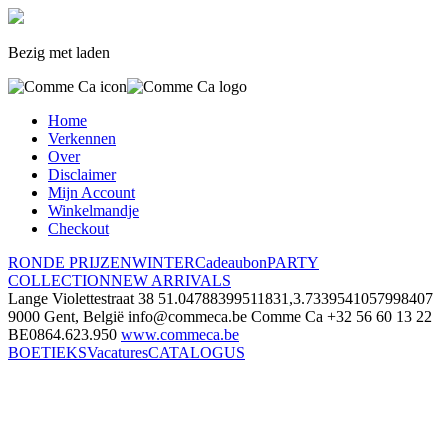
Bezig met laden
Home
Verkennen
Over
Disclaimer
Mijn Account
Winkelmandje
Checkout
RONDE PRIJZEN
WINTER
Cadeaubon
PARTY
COLLECTION
NEW ARRIVALS
Lange Violettestraat 38
51.04788399511831,3.7339541057998407
9000 Gent, België
info@commeca.be
Comme Ca
+32 56 60 13 22
BE0864.623.950
www.commeca.be
BOETIEKS
Vacatures
CATALOGUS